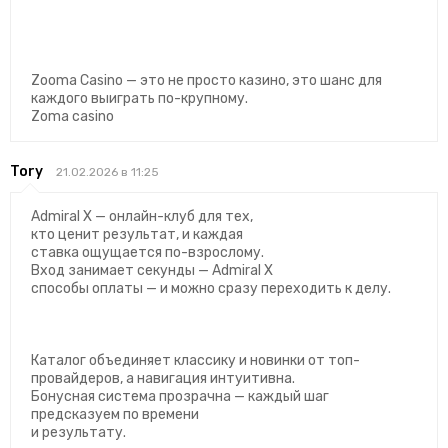
Zooma Casino — это не просто казино, это шанс для
каждого выиграть по-крупному.
Zoma casino
Tory
21.02.2026 в 11:25
Admiral X — онлайн-клуб для тех,
кто ценит результат, и каждая
ставка ощущается по-взрослому.
Вход занимает секунды — Admiral X
способы оплаты — и можно сразу переходить к делу.
Каталог объединяет классику и новинки от топ-
провайдеров, а навигация интуитивна.
Бонусная система прозрачна — каждый шаг
предсказуем по времени
и результату.