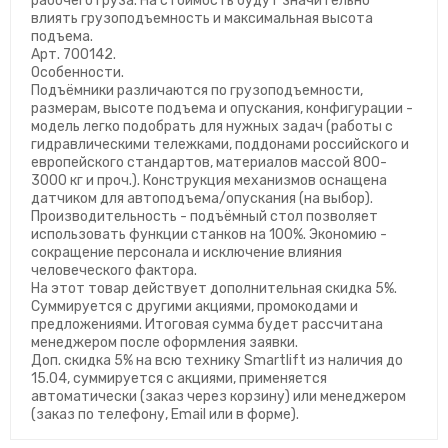
рабочего груза. На стоимость будут значительно
влиять грузоподъемность и максимальная высота
подъема.
Арт. 700142.
Особенности.
Подъёмники различаются по грузоподъемности,
размерам, высоте подъема и опускания, конфигурации -
модель легко подобрать для нужных задач (работы с
гидравлическими тележками, поддонами российского и
европейского стандартов, материалов массой 800-
3000 кг и проч.). Конструкция механизмов оснащена
датчиком для автоподъема/опускания (на выбор).
Производительность - подъёмный стол позволяет
использовать функции станков на 100%. Экономию -
сокращение персонала и исключение влияния
человеческого фактора.
На этот товар действует дополнительная скидка 5%.
Суммируется с другими акциями, промокодами и
предложениями. Итоговая сумма будет рассчитана
менеджером после оформления заявки.
Доп. скидка 5% на всю технику Smartlift из наличия до
15.04, суммируется с акциями, применяется
автоматически (заказ через корзину) или менеджером
(заказ по телефону, Email или в форме).