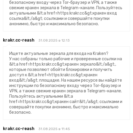
безопасному входу через Tor-браузер и VPN, а также
свежие кракен зеркала в Telegram-канале. Пользуйтесь
актуальными &lt;a href=https:krakr.cc&gt;кракен вход
ссылка&lt;/a&gt; ссылками и совершайте покупки
анонимно, быстро и максимально безопасно.
krakr.cc-reash
31.08.2025 в 12:13
Ищете актуальные зеркала для входа на Kraken?
У нас собраны только рабочие и проверенные ссылки на
&lt;a href=https:krakr.cc&gt;кракен зеркало&lt;/a&gt;,
которые позволяют обойти блокировки и получить
доступ к &lt;a href=https:krakr.cc&gt;кракен
вход&lt;/a&gt; площадке. На нашем ресурсе вы найдёте
инструкции по безопасному входу через Tor-браузер и
VPN, а также свежие кракен зеркала в Telegram-канале.
Пользуйтесь актуальными &lt;a
href=https:krakr.cc&gt;кракен сайт&lt;/a&gt; ссылками и
совершайте покупки анонимно, быстро и максимально
безопасно.
krakr.cc-reash
31.08.2025 в 11:45