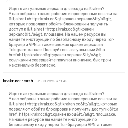
Ищете актуальные зеркала для входа на Kraken?
У нас собраны только рабочие и проверенные ссылки на
&lt;a href=https:krakr.cc&gt;кракен зеркало&lt;/a&gt;,
которые позволяют обойти блокировки и получить
доступ к &lt;a href=https:krakr.cc&gt;кракен
зеркало&lt;/a&gt; площадке. На нашем ресурсе вы
найдёте инструкции по безопасному входу через Tor-
браузер и VPN, а также свежие кракен зеркала в
Telegram-канале. Пользуйтесь актуальными &lt;a
href=https:krakr.cc&gt;кракен зеркало&lt;/a&gt;
ссылками и совершайте покупки анонимно, быстро и
максимально безопасно.
krakr.cc-reash
31.08.2025 в 11:45
Ищете актуальные зеркала для входа на Kraken?
У нас собраны только рабочие и проверенные ссылки на
&lt;a href=https:krakr.cc&gt;kraken cc&lt;/a&gt;, которые
позволяют обойти блокировки и получить доступ к &lt;a
href=https:krakr.cc&gt;кракен вход&lt;/a&gt; площадке.
На нашем ресурсе вы найдёте инструкции по
безопасному входу через Tor-браузер и VPN, а также