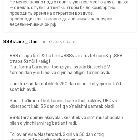
Не менее важно подготовить уютное место для отдыха
— одеяла, стулья и тенты, чтобы было комфортно
проводить время на открытом воздухе.
производитель товаров для пикника красноярск
веселый-пикничок рф
888starz_ttmr
10.07.2026 в 04:01
888 старз бэт &lt;a href=888starz-uzb3.com&gt;888
старз бэт&lt;/a&gt;
Platforma Curacao litsenziyasi ostida Bittech B.V.
tomonidan yuritiladi va o'yin halolligini ta'minlaydi.
Jonli kazinoda real dilerli 250 dan ortiq stol yigirma to'rt
soat ishlaydi.
Sport bo'limi futbol, tennis, basketbol, xokkey, UFC va
kibersport kabi 35 dan ortiq yo'nalishni qamrab oladi.
888starz doimiy aksiyalar, keshbek va slot musobaqalari
bilan o'yinchilarni rag'batlantiradi.
To'lovlar Visa, Mastercard, Skrill va 50 dan ortiq