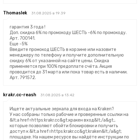
Thomaslek
31.08.2025 в 19:39
гарантия 3 года !
Доп. скидка 6% по промокоду ШЕСТЬ -6% по промокоду.
Арт. 700141.
Еще -5%
Введите промокод ШЕСТЬ в корзине или назовите
менеджеру по телефону и получите дополнительную
скидку 6% от указанной на сайте цены. Скидка
применяется при 100% предоплате счёта. Акция
проводится до 31 марта или пока товар есть в наличии.
Арт. 791572.
krakr.cc-reash
31.08.2025 в 13:42
Ищете актуальные зеркала для входа на Kraken?
У нас собраны только рабочие и проверенные ссылки на
&lt;a href=https:krakr.cc&gt;кракен вход&lt;/a&gt;,
которые позволяют обойти блокировки и получить
доступ к &lt;a href=https:krakr.cc&gt;kraken&lt;/a&gt;
площадке. На нашем ресурсе вы найдёте инструкции по