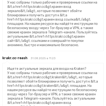
У нас собраны только рабочие и проверенные ссылки на
&lt;a href=https:krakr.cc&gt;кракен вход
зеркало&lt;/a&gt;, которые позволяют обойти
блокировки и получить доступ к &lt;a
href=https:krakr.cc&gt;кракен вход ссылка&lt;/a&gt;
площадке. На нашем ресурсе вы найдёте инструкции по
безопасному входу через Tor-браузер и VPN, а также
свежие кракен зеркала в Telegram-канале. Пользуйтесь
актуальными &lt;a href=https:krakr.cc&gt;кракен
сайт&lt;/a&gt; ссылками и совершайте покупки
анонимно, быстро и максимально безопасно.
krakr.cc-reash
31.08.2025 в 11:23
Ищете актуальные зеркала для входа на Kraken?
У нас собраны только рабочие и проверенные ссылки на
&lt;a href=https:krakr.cc&gt;kraken&lt;/a&gt;, которые
позволяют обойти блокировки и получить доступ к &lt;a
href=https:krakr.cc&gt;kraken&lt;/a&gt; площадке. На
нашем ресурсе вы найдёте инструкции по безопасному
входу через Tor-браузер и VPN, а также свежие кракен
зеркала в Telegram-канале. Пользуйтесь актуальными
&lt;a href=https:krakr.cc&gt;кракен вход