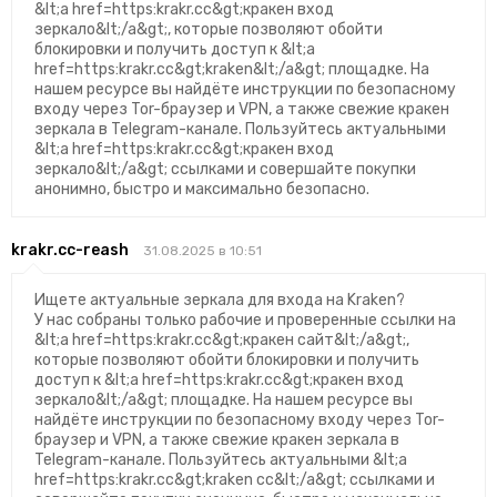
&lt;a href=https:krakr.cc&gt;кракен вход
зеркало&lt;/a&gt;, которые позволяют обойти
блокировки и получить доступ к &lt;a
href=https:krakr.cc&gt;kraken&lt;/a&gt; площадке. На
нашем ресурсе вы найдёте инструкции по безопасному
входу через Tor-браузер и VPN, а также свежие кракен
зеркала в Telegram-канале. Пользуйтесь актуальными
&lt;a href=https:krakr.cc&gt;кракен вход
зеркало&lt;/a&gt; ссылками и совершайте покупки
анонимно, быстро и максимально безопасно.
krakr.cc-reash
31.08.2025 в 10:51
Ищете актуальные зеркала для входа на Kraken?
У нас собраны только рабочие и проверенные ссылки на
&lt;a href=https:krakr.cc&gt;кракен сайт&lt;/a&gt;,
которые позволяют обойти блокировки и получить
доступ к &lt;a href=https:krakr.cc&gt;кракен вход
зеркало&lt;/a&gt; площадке. На нашем ресурсе вы
найдёте инструкции по безопасному входу через Tor-
браузер и VPN, а также свежие кракен зеркала в
Telegram-канале. Пользуйтесь актуальными &lt;a
href=https:krakr.cc&gt;kraken cc&lt;/a&gt; ссылками и