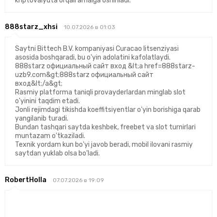
kriptovalyuta orqali amalga oshiriladi.
888starz_xhsi
10.07.2026 в 01:03
Saytni Bittech B.V. kompaniyasi Curacao litsenziyasi
asosida boshqaradi, bu o'yin adolatini kafolatlaydi.
888starz официальный сайт вход &lt;a href=888starz-
uzb9.com&gt;888starz официальный сайт
вход&lt;/a&gt;
Rasmiy platforma taniqli provayderlardan minglab slot
o'yinini taqdim etadi.
Jonli rejimdagi tikishda koeffitsiyentlar o'yin borishiga qarab
yangilanib turadi.
Bundan tashqari saytda keshbek, freebet va slot turnirlari
muntazam o'tkaziladi.
Texnik yordam kun bo'yi javob beradi, mobil ilovani rasmiy
saytdan yuklab olsa bo'ladi.
RobertHolla
07.07.2026 в 19:09