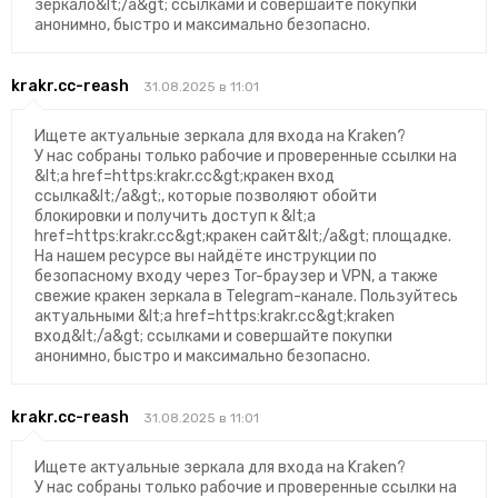
зеркало&lt;/a&gt; ссылками и совершайте покупки
анонимно, быстро и максимально безопасно.
krakr.cc-reash
31.08.2025 в 11:01
Ищете актуальные зеркала для входа на Kraken?
У нас собраны только рабочие и проверенные ссылки на
&lt;a href=https:krakr.cc&gt;кракен вход
ссылка&lt;/a&gt;, которые позволяют обойти
блокировки и получить доступ к &lt;a
href=https:krakr.cc&gt;кракен сайт&lt;/a&gt; площадке.
На нашем ресурсе вы найдёте инструкции по
безопасному входу через Tor-браузер и VPN, а также
свежие кракен зеркала в Telegram-канале. Пользуйтесь
актуальными &lt;a href=https:krakr.cc&gt;kraken
вход&lt;/a&gt; ссылками и совершайте покупки
анонимно, быстро и максимально безопасно.
krakr.cc-reash
31.08.2025 в 11:01
Ищете актуальные зеркала для входа на Kraken?
У нас собраны только рабочие и проверенные ссылки на