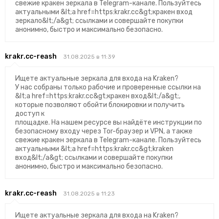
свежие кракен зеркала в Telegram-канале. Пользуйтесь
актуальными &lt;a href=https:krakr.cc&gt;кракен вход
зеркало&lt;/a&gt; ссылками и совершайте покупки
анонимно, быстро и максимально безопасно.
krakr.cc-reash
31.08.2025 в 11:39
Ищете актуальные зеркала для входа на Kraken?
У нас собраны только рабочие и проверенные ссылки на
&lt;a href=https:krakr.cc&gt;кракен вход&lt;/a&gt;,
которые позволяют обойти блокировки и получить
доступ к
площадке. На нашем ресурсе вы найдёте инструкции по
безопасному входу через Tor-браузер и VPN, а также
свежие кракен зеркала в Telegram-канале. Пользуйтесь
актуальными &lt;a href=https:krakr.cc&gt;kraken
вход&lt;/a&gt; ссылками и совершайте покупки
анонимно, быстро и максимально безопасно.
krakr.cc-reash
31.08.2025 в 11:23
Ищете актуальные зеркала для входа на Kraken?