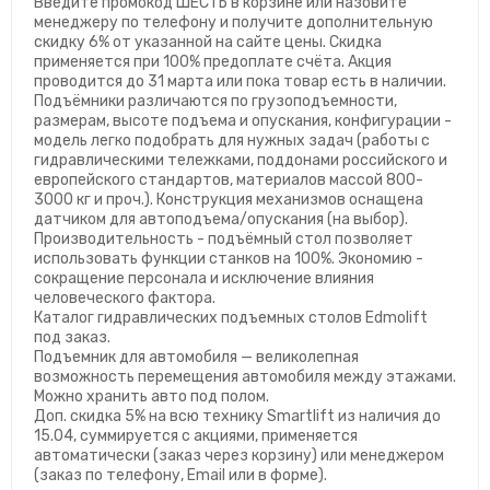
Введите промокод ШЕСТЬ в корзине или назовите
менеджеру по телефону и получите дополнительную
скидку 6% от указанной на сайте цены. Скидка
применяется при 100% предоплате счёта. Акция
проводится до 31 марта или пока товар есть в наличии.
Подъёмники различаются по грузоподъемности,
размерам, высоте подъема и опускания, конфигурации -
модель легко подобрать для нужных задач (работы с
гидравлическими тележками, поддонами российского и
европейского стандартов, материалов массой 800-
3000 кг и проч.). Конструкция механизмов оснащена
датчиком для автоподъема/опускания (на выбор).
Производительность - подъёмный стол позволяет
использовать функции станков на 100%. Экономию -
сокращение персонала и исключение влияния
человеческого фактора.
Каталог гидравлических подъемных столов Edmolift
под заказ.
Подъемник для автомобиля — великолепная
возможность перемещения автомобиля между этажами.
Можно хранить авто под полом.
Доп. скидка 5% на всю технику Smartlift из наличия до
15.04, суммируется с акциями, применяется
автоматически (заказ через корзину) или менеджером
(заказ по телефону, Email или в форме).