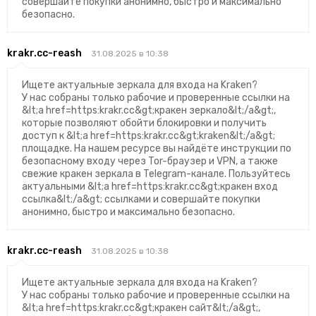
совершайте покупки анонимно, быстро и максимально
безопасно.
krakr.cc-reash
31.08.2025 в 10:38
Ищете актуальные зеркала для входа на Kraken?
У нас собраны только рабочие и проверенные ссылки на
&lt;a href=https:krakr.cc&gt;кракен зеркало&lt;/a&gt;,
которые позволяют обойти блокировки и получить
доступ к &lt;a href=https:krakr.cc&gt;kraken&lt;/a&gt;
площадке. На нашем ресурсе вы найдёте инструкции по
безопасному входу через Tor-браузер и VPN, а также
свежие кракен зеркала в Telegram-канале. Пользуйтесь
актуальными &lt;a href=https:krakr.cc&gt;кракен вход
ссылка&lt;/a&gt; ссылками и совершайте покупки
анонимно, быстро и максимально безопасно.
krakr.cc-reash
31.08.2025 в 10:38
Ищете актуальные зеркала для входа на Kraken?
У нас собраны только рабочие и проверенные ссылки на
&lt;a href=https:krakr.cc&gt;кракен сайт&lt;/a&gt;,