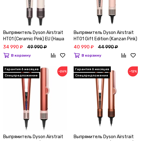
Выпрямитель Dyson Airstrait
Выпрямитель Dyson Airstrait
HT01 (Ceramic Pink) EU (Наша
HT01 Gift Edition (Kanzan Pink)
вилка)
с кейсом
34 990 ₽
49 990 ₽
40 990 ₽
44 990 ₽
В корзину
В корзину
Гарантия 6 месяцев
Гарантия 6 месяцев
−26%
−12%
Спецпредложение
Спецпредложение
Выпрямитель Dyson Airstrait
Выпрямитель Dyson Airstrait