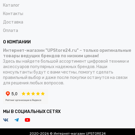
Каталог
Контакты
Доставка
Оплата
О КОМПАНИИ
Интернет-магазин "UPStore24.ru" – только оригинальные
товары ведущих брендов по низким ценам!
Здесь вы найдете большой ассортимент цифровой техники и
аксессуаров популярных надежных брендов. Наши
консультанты будут с вами честны, помогут сделать
правильный выбор и даже после покупки останутся на связи
для решения любых вопросов.
МЫ В СОЦИАЛЬНЫХ СЕТЯХ
2020-2026 © Интернет-магазин UPSTORE24