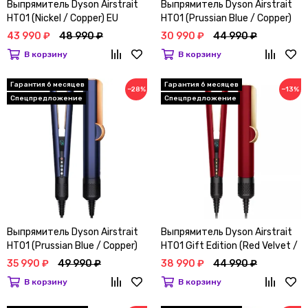
Выпрямитель Dyson Airstrait
Выпрямитель Dyson Airstrait
HT01 (Nickel / Copper) EU
HT01 (Prussian Blue / Copper)
(Наша вилка)
43 990 ₽
48 990 ₽
30 990 ₽
44 990 ₽
В корзину
В корзину
Гарантия 6 месяцев
Гарантия 6 месяцев
−28%
−13%
Спецпредложение
Спецпредложение
Выпрямитель Dyson Airstrait
Выпрямитель Dyson Airstrait
HT01 (Prussian Blue / Copper)
HT01 Gift Edition (Red Velvet /
EU (Наша вилка)
Gold) с кейсом
35 990 ₽
49 990 ₽
38 990 ₽
44 990 ₽
В корзину
В корзину