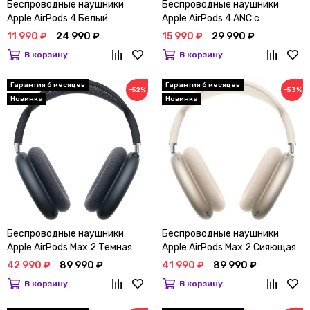
Беспроводные наушники
Беспроводные наушники
Apple AirPods 4 Белый
Apple AirPods 4 ANC с
активным шумоподавлением
11 990 ₽
24 990 ₽
15 990 ₽
29 990 ₽
Белый
В корзину
В корзину
Гарантия 6 месяцев
Гарантия 6 месяцев
−52%
−53%
Новинка
Новинка
Беспроводные наушники
Беспроводные наушники
Apple AirPods Max 2 Темная
Apple AirPods Max 2 Сияющая
ночь
звезда
42 990 ₽
89 990 ₽
41 990 ₽
89 990 ₽
В корзину
В корзину