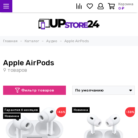
Корзина
0 ₽
Главная
Каталог
Аудио
Apple AirPods
Apple AirPods
Фильтр товаров
Гарантия 6 месяцев
Новинка
−46%
−38%
Новинка