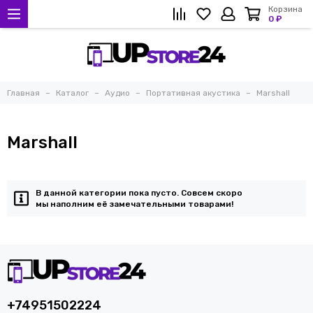
Корзина
0 ₽
Главная
Каталог
Аудио
Портативная акустика
Marshall
Marshall
В данной категории пока пусто. Совсем скоро
мы наполним её замечательными товарами!
+74951502224