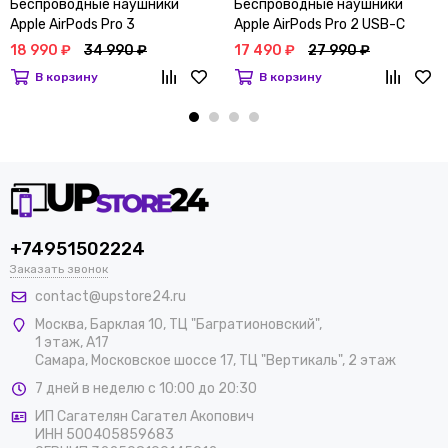
Беспроводные наушники
Беспроводные наушники
Apple AirPods Pro 3
Apple AirPods Pro 2 USB-C
18 990 ₽
34 990 ₽
17 490 ₽
27 990 ₽
В корзину
В корзину
+74951502224
Заказать звонок
contact@upstore24.ru
Москва
,
Барклая 10, ТЦ "Багратионовский",
1 этаж, А17
Самара, Московское шоссе 17, ТЦ "Вертикаль", 2 этаж
7 дней в неделю с 10:00 до 20:30
ИП Сагателян Сагател Акопович
ИНН 500405859683