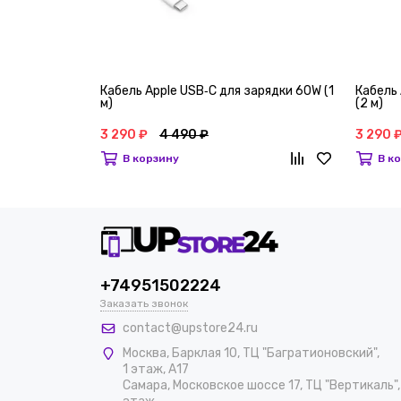
Кабель Apple USB‑C для зарядки 60W (1
Кабель
м)
(2 м)
3 290 ₽
4 490 ₽
3 290 
В корзину
В к
+74951502224
Заказать звонок
contact@upstore24.ru
Москва
,
Барклая 10, ТЦ "Багратионовский",
1 этаж, А17
Самара, Московское шоссе 17, ТЦ "Вертикаль",