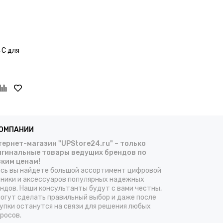
‑C для
КОМПАНИИ
ернет-магазин "UPStore24.ru" – только
игинальные товары ведущих брендов по
зким ценам!
сь вы найдете большой ассортимент цифровой
ники и аксессуаров популярных надежных
ндов. Наши консультанты будут с вами честны,
огут сделать правильный выбор и даже после
упки останутся на связи для решения любых
росов.