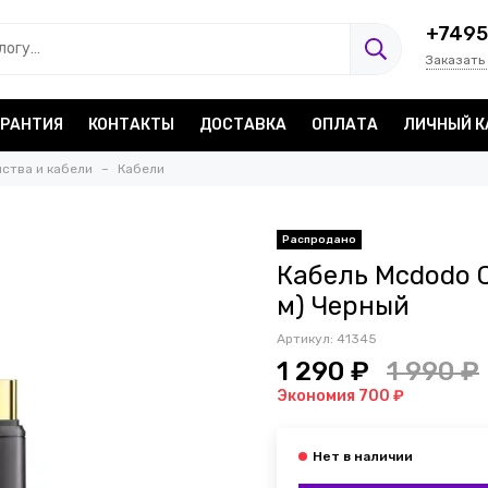
+7495
Заказать
АРАНТИЯ
КОНТАКТЫ
ДОСТАВКА
ОПЛАТА
ЛИЧНЫЙ К
ства и кабели
Кабели
Распродано
Кабель Mcdodo C
м) Черный
Артикул:
41345
1 290 ₽
1 990 ₽
Экономия 700 ₽