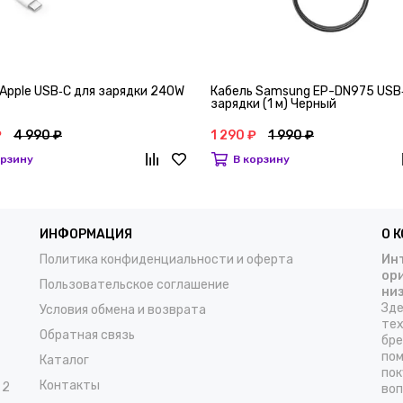
 Apple USB‑C для зарядки 240W
Кабель Samsung EP-DN975 USB
зарядки (1 м) Черный
₽
4 990 ₽
1 290 ₽
1 990 ₽
орзину
В корзину
ИНФОРМАЦИЯ
О 
Политика конфиденциальности и оферта
Инт
ор
Пользовательское соглашение
ни
Зде
Условия обмена и возврата
тех
Обратная связь
бре
пом
Каталог
пок
Контакты
 2
воп