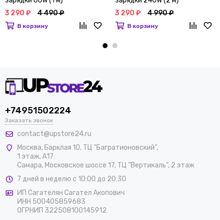
зарядки 60W (1 м)
зарядки 240W (2 м)
3 290 ₽
4 490 ₽
3 290 ₽
4 990 ₽
В корзину
В корзину
+74951502224
Заказать звонок
contact@upstore24.ru
Москва
,
Барклая 10, ТЦ "Багратионовский",
1 этаж, А17
Самара, Московское шоссе 17, ТЦ "Вертикаль", 2 этаж
7 дней в неделю с 10:00 до 20:30
ИП Сагателян Сагател Акопович
ИНН 500405859683
ОГРНИП 322508100145912