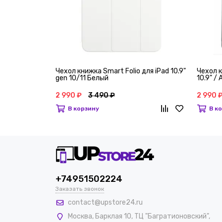
Чехол книжка Smart Folio для iPad 10.9"
Чехол к
gen 10/11 Белый
10.9" /
2 990 ₽
3 490 ₽
2 990 
В корзину
В к
+74951502224
Заказать звонок
contact@upstore24.ru
Москва
,
Барклая 10, ТЦ "Багратионовский",