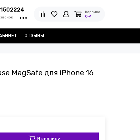
1502224
Корзина
0 ₽
 звонок
АБИНЕТ
ОТЗЫВЫ
ase MagSafe для iPhone 16
В корзину