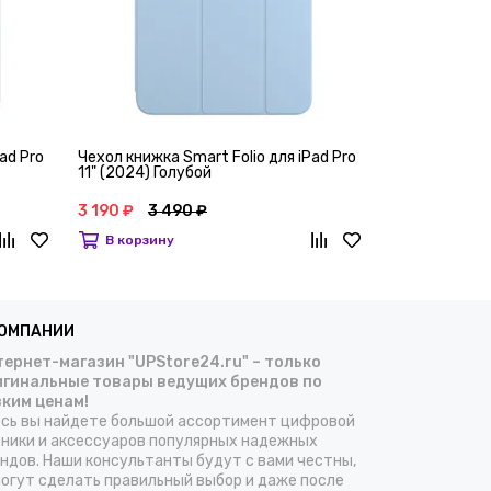
ad Pro
Чехол книжка Smart Folio для iPad Pro
Чехол книжка 
11" (2024) Голубой
13" (2024) Ч
3 190 ₽
3 490 ₽
3 790 ₽
3 9
В корзину
В корзину
КОМПАНИИ
ернет-магазин "UPStore24.ru" – только
игинальные товары ведущих брендов по
зким ценам!
сь вы найдете большой ассортимент цифровой
ники и аксессуаров популярных надежных
ндов. Наши консультанты будут с вами честны,
огут сделать правильный выбор и даже после