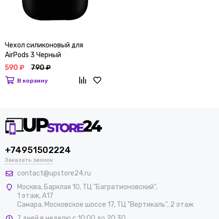
Чехол силиконовый для
AirPods 3 Черный
590 ₽
790 ₽
В корзину
+74951502224
Заказать звонок
contact@upstore24.ru
Москва
,
Барклая 10, ТЦ "Багратионовский",
1 этаж, А17
Самара, Московское шоссе 17, ТЦ "Вертикаль", 2 этаж
7 дней в неделю с 10:00 до 20:30