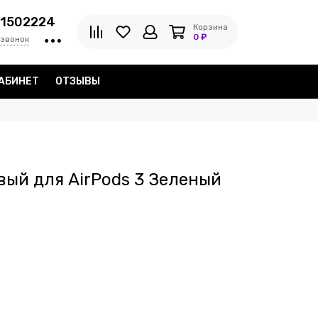
1502224
Корзина
0 ₽
 звонок
АБИНЕТ
ОТЗЫВЫ
вый для AirPods 3 Зеленый