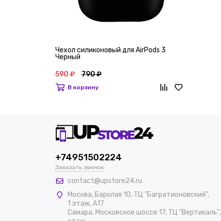
Чехол силиконовый для AirPods 3
Черный
590 ₽
790 ₽
В корзину
+74951502224
Заказать звонок
contact@upstore24.ru
Москва
,
Барклая 10, ТЦ "Багратионовский",
1 этаж, А17
Самара, Московское шоссе 17, ТЦ "Вертикаль",