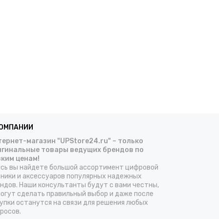
КОМПАНИИ
ернет-магазин "UPStore24.ru" – только
игинальные товары ведущих брендов по
зким ценам!
сь вы найдете большой ассортимент цифровой
ники и аксессуаров популярных надежных
ндов. Наши консультанты будут с вами честны,
огут сделать правильный выбор и даже после
упки останутся на связи для решения любых
росов.