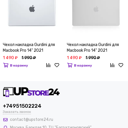
Чехол накладка Gurdini для
Чехол накладка Gurdini для
Macbook Pro 14" 2021
Macbook Pro 14" 2021
Прозрачный
Серебристый
1 490 ₽
1 990 ₽
1 490 ₽
1 990 ₽
В корзину
В корзину
+74951502224
Заказать звонок
contact@upstore24.ru
Москва
,
Барклая 10, ТЦ "Багратионовский",