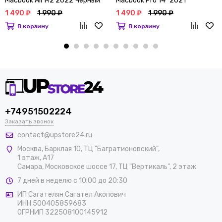
Macbook Air M2 2022 Черный
Macbook Pro 14" 2021
Прозрачный
1 490 ₽
1 990 ₽
1 490 ₽
1 990 ₽
В корзину
В корзину
+74951502224
Заказать звонок
contact@upstore24.ru
Москва
,
Барклая 10, ТЦ "Багратионовский",
1 этаж, А17
Самара, Московское шоссе 17, ТЦ "Вертикаль", 2 этаж
7 дней в неделю с 10:00 до 20:30
ИП Сагателян Сагател Акопович
ИНН 500405859683
ОГРНИП 322508100145912