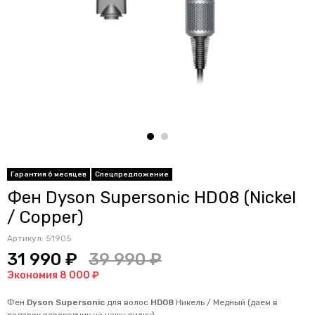
Гарантия 6 месяцев
Спецпредложение
Фен Dyson Supersonic HD08 (Nickel
/ Copper)
Артикул:
51905
31 990 ₽
39 990 ₽
Экономия 8 000 ₽
Фен
Dyson Supersonic
для волос
HD08
Никель / Медный
(даем в