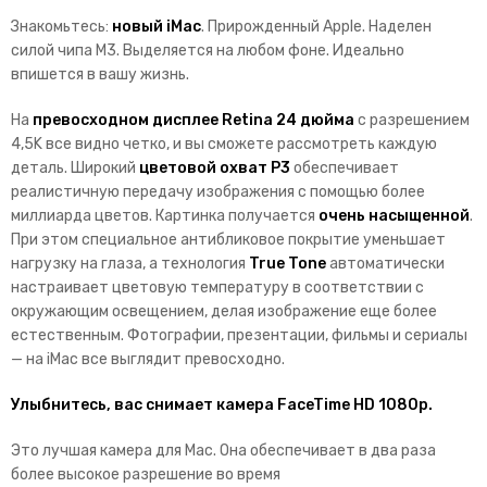
Знакомьтесь:
новый
iMac
.
Прирожденный Apple. Наделен
силой чипа M3. Выделяется на любом фоне. Идеально
впишется в вашу жизнь.
На
превосходном дисплее Retina 24 дюйма
с разрешением
4,5K все видно четко, и вы сможете рассмотреть каждую
деталь. Широкий
цветовой охват P3
обеспечивает
реалистичную передачу изображения с помощью более
миллиарда цветов. Картинка получается
очень насыщенной
.
При этом специальное антибликовое покрытие уменьшает
нагрузку на глаза, а технология
True Tone
автоматически
настраивает цветовую температуру в соответствии с
окружаю­щим освещением, делая изображение еще более
естественным. Фотографии, презентации, фильмы и сериалы
— на iMac все выглядит превосходно.
Улыбнитесь, вас снимает камера FaceTime HD 1080p.
Это лучшая камера для Mac. Она обеспечивает в два раза
более высокое разрешение во время