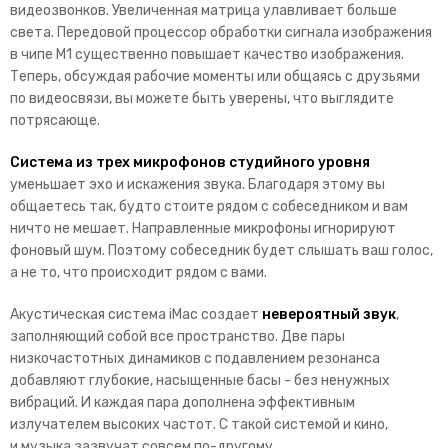
видеозвонков.
Увеличенная матрица улавливает больше
света. Передовой процессор обработки сигнала изображения
в чипе M1 существенно повышает качество изображения.
Теперь, обсуждая рабочие моменты или общаясь с друзьями
по видеосвязи, вы можете быть уверены, что выглядите
потрясающе.
Система из трех микрофонов студийного уровня
уменьшает эхо и искажения звука. Благодаря этому вы
общаетесь так, будто стоите рядом с собеседником и вам
ничто не мешает. Направленные микрофоны игнорируют
фоновый шум. Поэтому собеседник будет слышать ваш голос,
а не то, что происходит рядом с вами.
Акустическая система iMac создает
невероятный звук
,
заполняющий собой все пространство. Две пары
низкочастотных динамиков с подавлением резонанса
добавляют глубокие, насыщенные басы - без ненужных
вибраций. И каждая пара дополнена эффективным
излучателем высоких частот. С такой системой и кино,
и музыка зазвучат совсем по-другому.