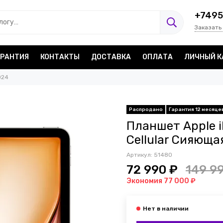
+7495
Заказать
АРАНТИЯ
КОНТАКТЫ
ДОСТАВКА
ОПЛАТА
ЛИЧНЫЙ К
2024
Распродано
Гарантия 12 месяце
Планшет Apple iPa
Cellular Сияюща
Артикул:
51480
72 990 ₽
149 9
Экономия 77 000 ₽