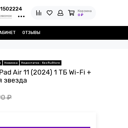
1502224
Корзина
0 ₽
 звонок
АБИНЕТ
ОТЗЫВЫ
в
Новинка
Недостаток - без RuStore
d Air 11 (2024) 1 ТБ Wi-Fi +
я звезда
90 ₽