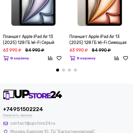
Планшет Apple iPad Air 13
Планшет Apple iPad Air 13
(2025) 128 ГБ Wi-Fi Серый
(2025) 128 ГБ Wi-Fi Сияющая
космос
звезда
63 990 ₽
84 990 ₽
63 990 ₽
84 990 ₽
В корзину
В корзину
+74951502224
Заказать звонок
contact@upstore24.ru
Москва
,
Барклая 10, ТЦ "Багратионовский",