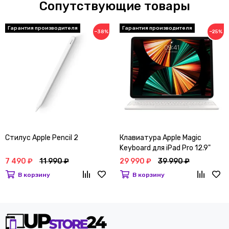
Сопутствующие товары
Гарантия производителя
Гарантия производителя
−38%
−25%
Стилус Apple Pencil 2
Клавиатура Apple Magic
Keyboard для iPad Pro 12.9"
2021 Белый
7 490 ₽
11 990 ₽
29 990 ₽
39 990 ₽
В корзину
В корзину