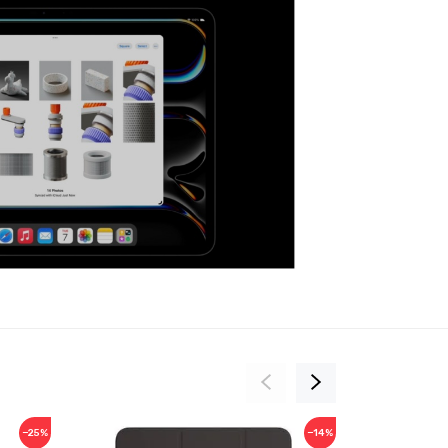
−25%
−14%