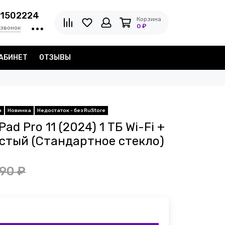
1502224
Корзина
0 ₽
 звонок
АБИНЕТ
ОТЗЫВЫ
в
Новинка
Недостаток - без RuStore
ad Pro 11 (2024) 1 ТБ Wi-Fi +
истый (Стандартное стекло)
90 ₽