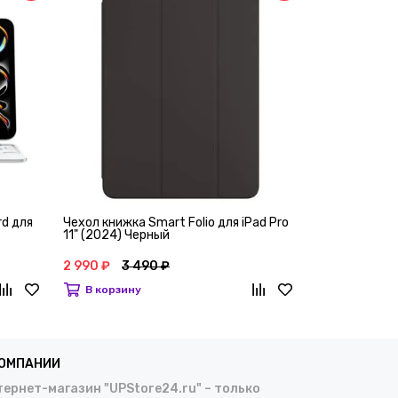
rd для
Чехол книжка Smart Folio для iPad Pro
Чехол книжка 
11" (2024) Черный
11" (2024) Ш
2 990 ₽
3 490 ₽
2 990 ₽
3 4
В корзину
В корзину
КОМПАНИИ
ернет-магазин "UPStore24.ru" – только