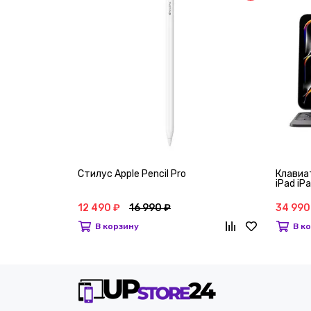
Стилус Apple Pencil Pro
Клавиат
iPad iP
12 490 ₽
16 990 ₽
34 990
В корзину
В к