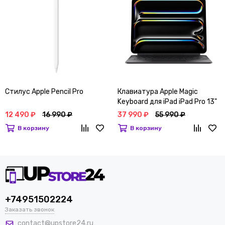
Стилус Apple Pencil Pro
Клавиатура Apple Magic
Keyboard для iPad iPad Pro 13"
(M4) Черный
12 490 ₽
16 990 ₽
37 990 ₽
55 990 ₽
В корзину
В корзину
+74951502224
Заказать звонок
contact@upstore24.ru