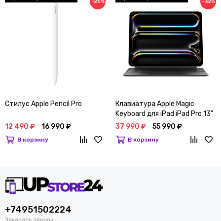
−26%
−32%
Стилус Apple Pencil Pro
Клавиатура Apple Magic
Keyboard для iPad iPad Pro 13"
(M4) Черный
12 490 ₽
16 990 ₽
37 990 ₽
55 990 ₽
В корзину
В корзину
+74951502224
Заказать звонок