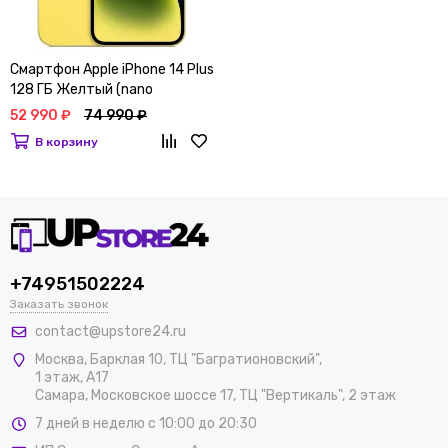
Смартфон Apple iPhone 14 Plus
128 ГБ Желтый (nano
SIM+eSIM)
52 990 ₽
74 990 ₽
В корзину
+74951502224
Заказать звонок
contact@upstore24.ru
Москва
,
Барклая 10, ТЦ "Багратионовский",
1 этаж, А17
Самара, Московское шоссе 17, ТЦ "Вертикаль", 2 этаж
7 дней в неделю с 10:00 до 20:30