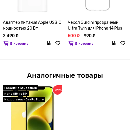
Адаптер питания Apple USB‑C
Чехол Gurdini прозрачный
мощностью 20 Вт
Ultra Twin для iPhone 14 Plus
2 490 ₽
500 ₽
990 ₽
В корзину
В корзину
Аналогичные товары
Гарантия 12 месяцев
−29%
nano SIM+eSIM
Недостаток - без RuStore