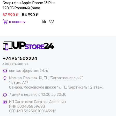
Смартфон Apple iPhone 15 Plus
128 ГБ Розовый (nano
SIM+eSIM)
57 990 ₽
84 990 ₽
В корзину
+74951502224
Заказать звонок
contact@upstore24.ru
Москва
,
Барклая 10, ТЦ "Багратионовский",
1 этаж, А17
Самара, Московское шоссе 17, ТЦ "Вертикаль", 2 этаж
7 дней в неделю с 10:00 до 20:30
ИП Сагателян Сагател Акопович
ИНН 500405859683
ОГРНИП 322508100145912