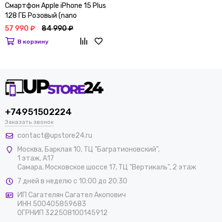
Смартфон Apple iPhone 15 Plus
128 ГБ Розовый (nano
SIM+eSIM)
57 990 ₽
84 990 ₽
В корзину
+74951502224
Заказать звонок
contact@upstore24.ru
Москва
,
Барклая 10, ТЦ "Багратионовский",
1 этаж, А17
Самара, Московское шоссе 17, ТЦ "Вертикаль", 2 этаж
7 дней в неделю с 10:00 до 20:30
ИП Сагателян Сагател Акопович
ИНН 500405859683
ОГРНИП 322508100145912