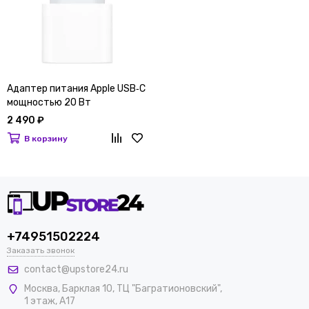
Адаптер питания Apple USB‑C
мощностью 20 Вт
2 490 ₽
В корзину
+74951502224
Заказать звонок
contact@upstore24.ru
Москва
,
Барклая 10, ТЦ "Багратионовский",
1 этаж, А17