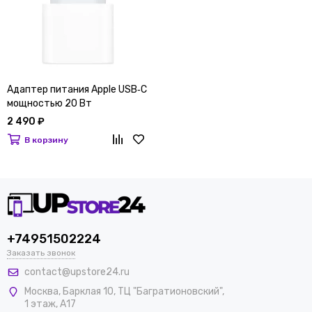
Адаптер питания Apple USB‑C
мощностью 20 Вт
2 490 ₽
В корзину
+74951502224
Заказать звонок
contact@upstore24.ru
Москва
,
Барклая 10, ТЦ "Багратионовский",
1 этаж, А17