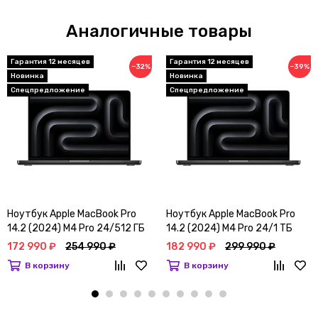
Аналогичные товары
Гарантия 12 месяцев
Гарантия 12 месяцев
−32%
−39%
Новинка
Новинка
Спецпредложение
Спецпредложение
Ноутбук Apple MacBook Pro
Ноутбук Apple MacBook Pro
14.2 (2024) M4 Pro 24/512 ГБ
14.2 (2024) M4 Pro 24/1 ТБ
Черный космос (MX2H3)
Черный космос (MX2J3)
172 990 ₽
254 990 ₽
182 990 ₽
299 990 ₽
В корзину
В корзину