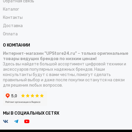
Обратная связь
Каталог
Контакты
Доставка
Оплата
О КОМПАНИИ
Интернет-магазин "UPStore24.ru" – только оригинальные
товары ведущих брендов по низким ценам!
Здесь вы найдете большой ассортимент цифровой техники и
аксессуаров популярных надежных брендов. Наши
консультанты будут с вами честны, помогут сделать
правильный выбор и даже после покупки останутся на связи
для решения любых вопросов.
МЫ В СОЦИАЛЬНЫХ СЕТЯХ