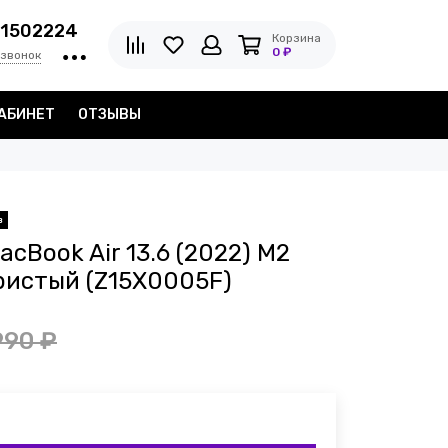
1502224
Корзина
0 ₽
 звонок
АБИНЕТ
ОТЗЫВЫ
в
cBook Air 13.6 (2022) M2
ристый (Z15X0005F)
990 ₽