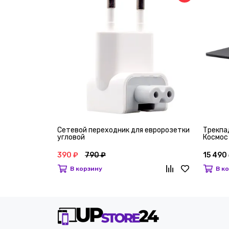
Сетевой переходник для евророзетки
Трекпад
угловой
Космос
390 ₽
790 ₽
15 490
В корзину
В к