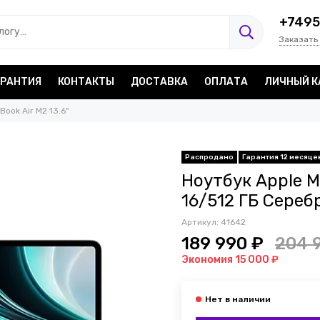
+7495
Заказать
АРАНТИЯ
КОНТАКТЫ
ДОСТАВКА
ОПЛАТА
ЛИЧНЫЙ К
Book Air M2 13.6"
Распродано
Гарантия 12 месяце
Ноутбук Apple Ma
16/512 ГБ Сереб
Артикул:
41642
189 990 ₽
204 
Экономия 15 000 ₽