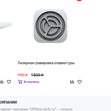
Лазерная гравировка клавиатуры
Настройка к
990 ₽
1 500 ₽
1 990 ₽
5 0
В корзину
В корзину
КОМПАНИИ
ернет-магазин "UPStore24.ru" – только