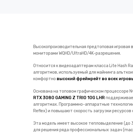
Высокопроизводительная предтоповая игровая в
мониторами WQHD/UltraHD/4K-разрешения.
Относится к видеоадаптерам класса Lite Hash 
алгоритмов, используемый для майнинга альтко
комфортно
высокий фреймрейт во всех игров
Основана на топовом графическом процессоре N
RTX 3080 GAMING Z TRIO 10G LHR
поддерживает
алгоритмах. Программно-аппаратные технологии 
Reflex) и повышают скорость загрузки ресурсов
Эта модель имеет высокое тепловыделение (до 
для решения ряда профессиональных задач (mach