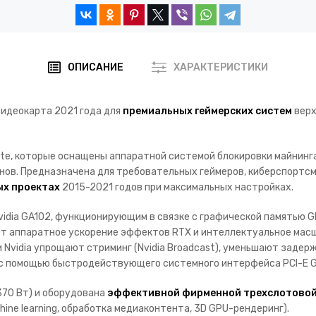
ОПИСАНИЕ
ХАРАКТЕРИСТИКИ
идеокарта 2021 года для
премиальных геймерских систем
верх
Rate, которые оснащены аппаратной системой блокировки майнин
инов. Предназначена для требовательных геймеров, киберспортс
ых проектах
2015-2021 годов при максимальных настройках.
vidia GA102, функционирующим в связке с графической памятью 
 аппаратное ускорение эффектов RTX и интеллектуальное масш
Nvidia упрощают стриминг (Nvidia Broadcast), уменьшают задерж
 с помощью быстродействующего системного интерфейса PCI-E Ge
370 Вт) и оборудована
эффективной фирменной трехслотовой
ine learning, обработка медиаконтента, 3D GPU-рендеринг).