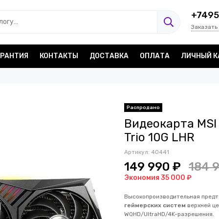
+7495
Заказать
АРАНТИЯ
КОНТАКТЫ
ДОСТАВКА
ОПЛАТА
ЛИЧНЫЙ К
Распродано
Видеокарта MSI
Trio 10G LHR
Артикул:
40441
149 990 ₽
184 
Экономия 35 000 ₽
Высокопроизводительная предто
геймерских систем
верхней це
WQHD/UltraHD/4K-разрешения.