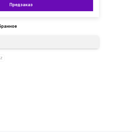
Предзаказ
 Z