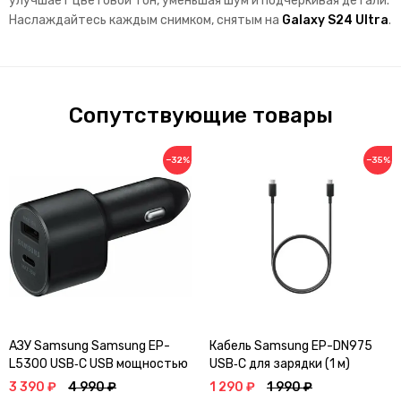
улучшает цветовой тон, уменьшая шум и подчеркивая детали.
Наслаждайтесь каждым снимком, снятым на
Galaxy S24 Ultra
.
Сопутствующие товары
−32%
−35%
АЗУ Samsung Samsung EP-
Кабель Samsung EP-DN975
L5300 USB‑C USB мощностью
USB‑C для зарядки (1 м)
45 Вт Черный
Черный
3 390 ₽
4 990 ₽
1 290 ₽
1 990 ₽