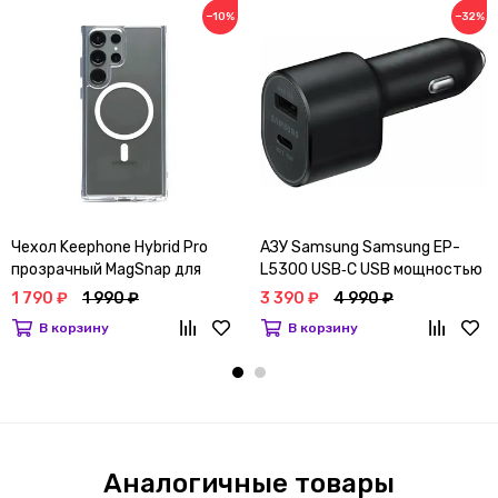
−10%
−32%
Чехол Keephone Hybrid Pro
АЗУ Samsung Samsung EP-
прозрачный MagSnap для
L5300 USB‑C USB мощностью
Samsung Galaxy S25 Ultra
45 Вт Черный
1 790 ₽
1 990 ₽
3 390 ₽
4 990 ₽
В корзину
В корзину
Аналогичные товары