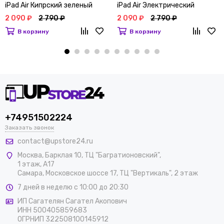
iPad Air Кипрский зеленый
iPad Air Электрический
оранжевый
2 090 ₽
2 790 ₽
2 090 ₽
2 790 ₽
В корзину
В корзину
+74951502224
Заказать звонок
contact@upstore24.ru
Москва
,
Барклая 10, ТЦ "Багратионовский",
1 этаж, А17
Самара, Московское шоссе 17, ТЦ "Вертикаль", 2 этаж
7 дней в неделю с 10:00 до 20:30
ИП Сагателян Сагател Акопович
ИНН 500405859683
ОГРНИП 322508100145912