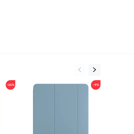
−25%
−9%