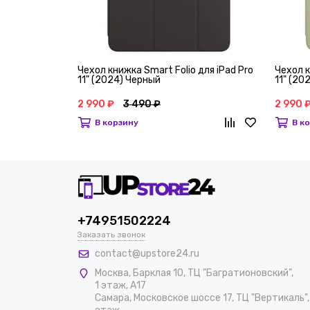
Чехол книжка Smart Folio для iPad Pro
Чехол к
11" (2024) Черный
11" (2
2 990 ₽
3 490 ₽
2 990 
В корзину
В к
+74951502224
Заказать звонок
contact@upstore24.ru
Москва
,
Барклая 10, ТЦ "Багратионовский",
1 этаж, А17
Самара, Московское шоссе 17, ТЦ "Вертикаль",