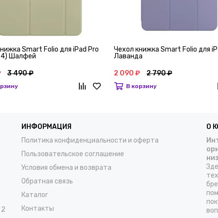
нижка Smart Folio для iPad Pro
Чехол книжка Smart Folio для iP
024) Шалфей
Лаванда
₽
3 490 ₽
2 090 ₽
2 790 ₽
орзину
В корзину
ИНФОРМАЦИЯ
О 
Политика конфиденциальности и оферта
Инт
ор
Пользовательское соглашение
ни
Зде
Условия обмена и возврата
тех
Обратная связь
бре
пом
Каталог
пок
Контакты
 2
воп