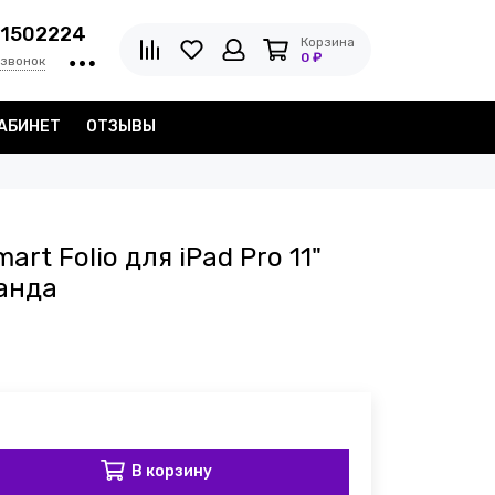
1502224
Корзина
0 ₽
 звонок
АБИНЕТ
ОТЗЫВЫ
rt Folio для iPad Pro 11"
анда
В корзину