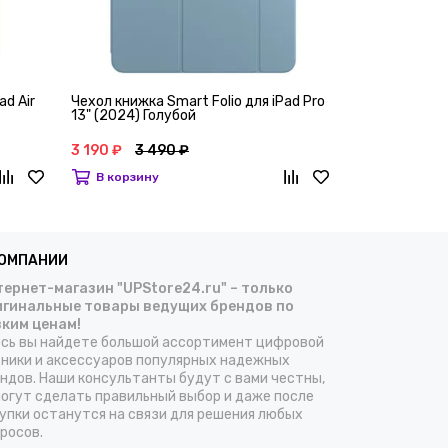
ad Air
Чехол книжка Smart Folio для iPad Pro
Чехол книжка 
13" (2024) Голубой
gen 10/11 Бе
3 190 ₽
3 490 ₽
2 990 ₽
3 4
В корзину
В корзину
КОМПАНИИ
ернет-магазин "UPStore24.ru" – только
игинальные товары ведущих брендов по
зким ценам!
сь вы найдете большой ассортимент цифровой
ники и аксессуаров популярных надежных
ндов. Наши консультанты будут с вами честны,
огут сделать правильный выбор и даже после
упки останутся на связи для решения любых
росов.