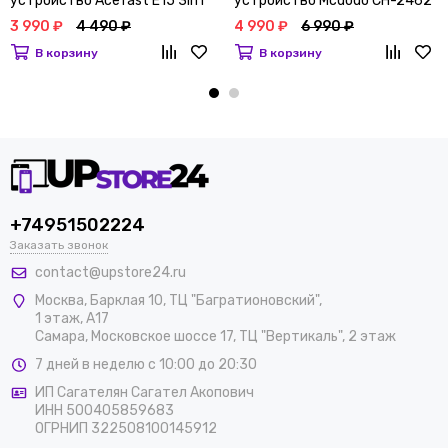
устройство Acefast E15 3in1
устройство Mcdodo CH-2462
Белый
3in1 Черный
3 990 ₽
4 490 ₽
4 990 ₽
6 990 ₽
В корзину
В корзину
+74951502224
Заказать звонок
contact@upstore24.ru
Москва
,
Барклая 10, ТЦ "Багратионовский",
1 этаж, А17
Самара, Московское шоссе 17, ТЦ "Вертикаль", 2 этаж
7 дней в неделю с 10:00 до 20:30
ИП Сагателян Сагател Акопович
ИНН 500405859683
ОГРНИП 322508100145912