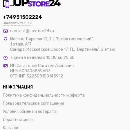
+74951502224
Apple пересобрали корпус нового iPhone!
Заказать звонок
Новые линии и
самые тонкие рамки
, которые
contact@upstore24.ru
когда-либо существовали, делают его еще
Москва
,
Барклая 10, ТЦ "Багратионовский",
удобнее для вашей руки.
1 этаж, А17
Самара, Московское шоссе 17, ТЦ "Вертикаль", 2 этаж
7 дней в неделю с 10:00 до 20:30
ИП Сагателян Сагател Акопович
ИНН 500405859683
Он уже здесь! Самый
ОГРНИП 322508100145912
топовый и мощный
процессор, который
ИНФОРМАЦИЯ
выводит графику на
Политика конфиденциальности и оферта
новый уровень!
Пользовательское соглашение
Первый в индустрии,
Условия обмена и возврата
изготовленный по 3
Обратная связь
nm тех. процессу -
Apple A17 Pro
с 6
Каталог