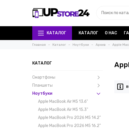
КАТАЛОГ
КАТАЛОГ
О НАС
Г
Главная
Каталог
Ноутбуки
Архив
Apple Mac
КАТАЛОГ
App
Смартфоны
Планшеты
В
Ноутбуки
Apple MacBook Air M5 13.6"
Apple MacBook Air M5 15.3"
Apple MacBook Pro 2026 M5 14.2"
Apple MacBook Pro 2026 M5 16.2"