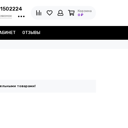
1502224
Корзина
0 ₽
 звонок
АБИНЕТ
ОТЗЫВЫ
тельными товарами!