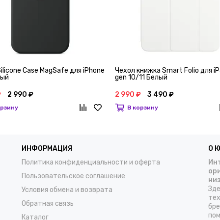
ilicone Case MagSafe для iPhone
Чехол книжка Smart Folio для iP
ный
gen 10/11 Белый
₽
2 990 ₽
2 990 ₽
3 490 ₽
орзину
В корзину
ИНФОРМАЦИЯ
О 
Политика конфиденциальности и оферта
Инт
ор
Пользовательское соглашение
ни
Зде
Условия обмена и возврата
тех
Обратная связь
бре
пом
Каталог