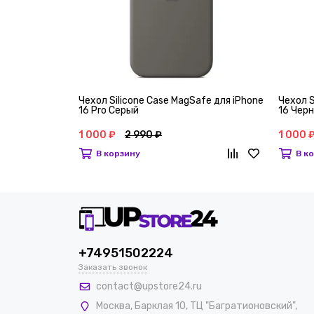
Чехол Silicone Case MagSafe для iPhone
Чехол S
16 Pro Серый
16 Чер
1 000 ₽
2 990 ₽
1 000 
В корзину
В к
+74951502224
Заказать звонок
contact@upstore24.ru
Москва
,
Барклая 10, ТЦ "Багратионовский",