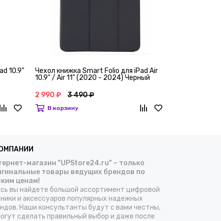
ad 10.9"
Чехол книжка Smart Folio для iPad Air
Чехол книжка 
10.9" / Air 11" (2020 - 2024) Черный
11" (2024) Си
2 990 ₽
3 490 ₽
2 990 ₽
3 4
В корзину
В корзину
КОМПАНИИ
ернет-магазин "UPStore24.ru" – только
игинальные товары ведущих брендов по
зким ценам!
сь вы найдете большой ассортимент цифровой
ники и аксессуаров популярных надежных
ндов. Наши консультанты будут с вами честны,
огут сделать правильный выбор и даже после