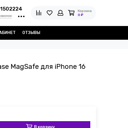
1502224
Корзина
0 ₽
 звонок
АБИНЕТ
ОТЗЫВЫ
ase MagSafe для iPhone 16
В корзину