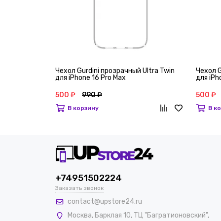
Чехол Gurdini прозрачный Ultra Twin
Чехол G
для iPhone 16 Pro Max
для iPh
500 ₽
990 ₽
500 ₽
В корзину
В к
+74951502224
Заказать звонок
contact@upstore24.ru
Москва
,
Барклая 10, ТЦ "Багратионовский",