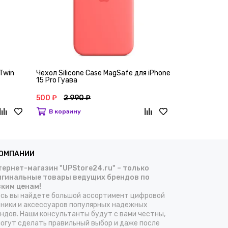
 Twin
Чехол Silicone Case MagSafe для iPhone
Чехол Silicon
15 Pro Гуава
15 Pro Апель
500 ₽
2 990 ₽
500 ₽
2 990
В корзину
В корзину
КОМПАНИИ
ернет-магазин "UPStore24.ru" – только
игинальные товары ведущих брендов по
зким ценам!
сь вы найдете большой ассортимент цифровой
ники и аксессуаров популярных надежных
ндов. Наши консультанты будут с вами честны,
огут сделать правильный выбор и даже после